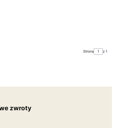
Strona
z 1
we zwroty