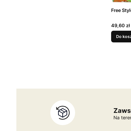
Cena
49,60 zł
Do kos
Zaws
Na tere