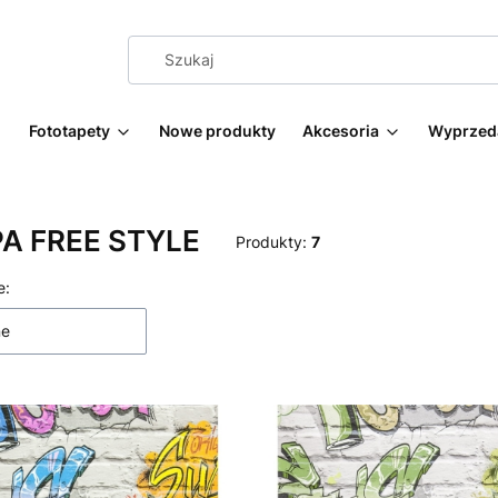
Fototapety
Nowe produkty
Akcesoria
Wyprzed
A FREE STYLE
Produkty:
7
 produktów
e:
ne