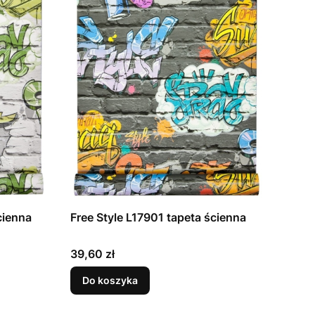
a ścienna
Free Style L17901 tapeta ścienna
Cena
39,60 zł
Do koszyka