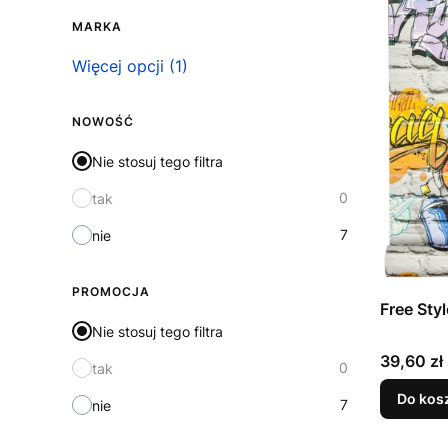
MARKA
Marka
Więcej opcji (1)
NOWOŚĆ
Nie stosuj tego filtra
0
tak
7
nie
PROMOCJA
Nie stosuj tego filtra
Cena
39,60 zł
0
tak
Do kos
7
nie