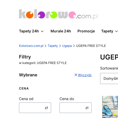
Tapety 24h
Murale 24h
Promocje
Tapety
Kolorowo.com.pl
Tapety
Ugepa
UGEPA FREE STYLE
UGEP
Filtry
w kategorii: UGEPA FREE STYLE
Lista
Sortowani
Wybrane
Wyczyść
Domyśl
CENA
Cena od
Cena do
zł
zł