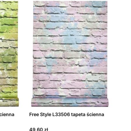
a ścienna
Free Style L33506 tapeta ścienna
Cena
49,60 zł