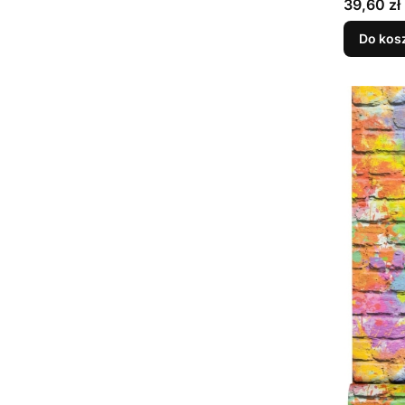
Cena
39,60 zł
Do kos