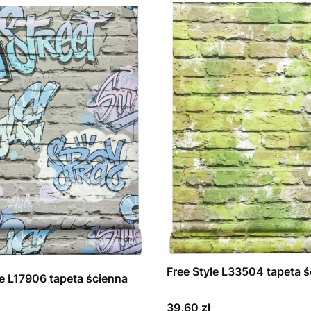
Free Style L33504 tapet
Free Style L17906 tapeta ścienna
Cena
39,60 zł