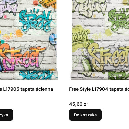
Free Style L17905 tapeta ścienna
Free Style L17904 tapet
Cena
45,60 zł
zyka
Do koszyka