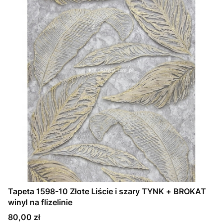
Tapeta 1598-10 Złote Liście i szary TYNK + BROKAT
winyl na flizelinie
Cena
80,00 zł