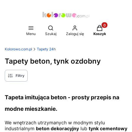
Produkty w koszy
Otwórz wyszukiwarkę
Menu
Szukaj
Zaloguj się
Koszyk
Kolorowo.com.pl
Tapety 24h
Tapety beton, tynk ozdobny
Filtry
Tapeta imitująca beton - prosty przepis na
modne mieszkanie.
We wnętrzach utrzymanych w modnym stylu
industrialnym
beton dekoracyjny
lub
tynk cementowy