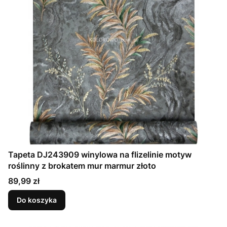
Tapeta DJ243909 winylowa na flizelinie motyw
roślinny z brokatem mur marmur złoto
Cena
89,99 zł
Do koszyka