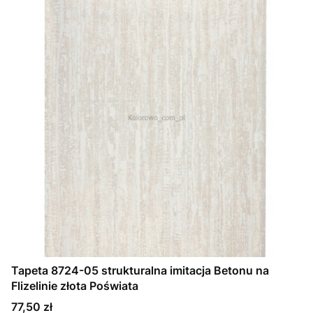
Tapeta 8724-05 strukturalna imitacja Betonu na
Flizelinie złota Poświata
Cena
77,50 zł