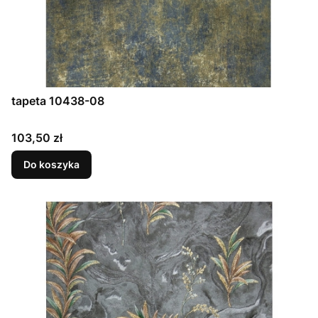
tapeta 10438-08
Cena
103,50 zł
Do koszyka