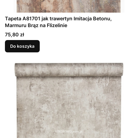
Tapeta A81701 jak trawertyn Imitacja Betonu,
Marmuru Brąz na Flizelinie
Cena
75,80 zł
Do koszyka