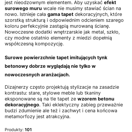
jest nieodzownym elementem. Aby uzyskać
efekt
surowego muru
wcale nie musimy stawiać ścian na
nowo. Istnieje cała
gama tapet
dekoracyjnych, które
szorstką strukturą i odpowiednim odcieniem szarego
koloru perfekcyjnie zastąpią murowaną ścianę.
Nowoczesne dodatki wnętrzarskie jak metal, szkło,
czy modne ostatnio elementy z miedzi dopełnią
współczesną kompozycję.
Surowe powierzchnie tapet imitujących tynk
betonowy dobrze wyglądają nie tylko w
nowoczesnych aranżacjach.
Dizajnerzy często projektują stylizacje na zasadzie
kontrastu: stare, stylowe meble lub tkaniny
eksponowane są na tle tapet ze
wzorem betonu
dekoracyjnego
. Taki eklektyczny zabieg przeważnie
budzi zdumienie ale też i zachwyt i cena końcowa
metamorfozy jest atrakcyjna.
Produkty:
101