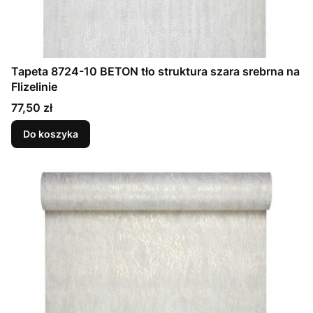
Tapeta 8724-10 BETON tło struktura szara srebrna na
Flizelinie
Cena
77,50 zł
Do koszyka