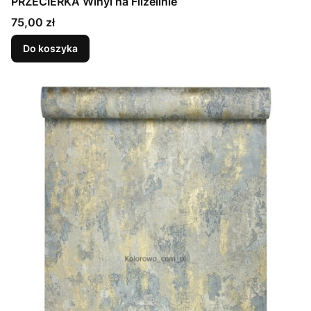
PRZECIERKA Winyl na Flizelinie
Cena
75,00 zł
Do koszyka