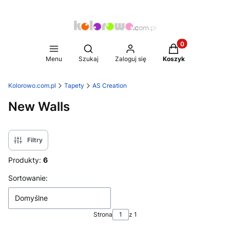
Produkty w koszy
Otwórz wyszukiwarkę
Menu
Szukaj
Zaloguj się
Koszyk
Kolorowo.com.pl
Tapety
AS Creation
New Walls
Filtry
Produkty:
6
Lista produktów
Sortowanie:
Domyślne
Strona
z 1