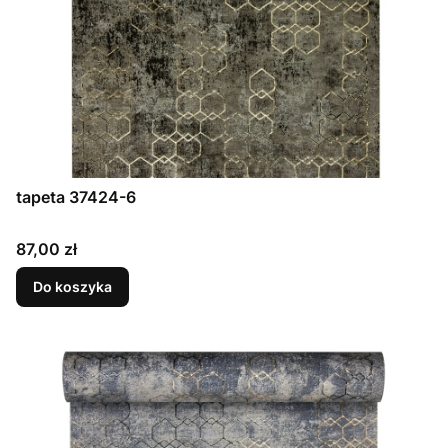
tapeta 37424-6
Cena
87,00 zł
Do koszyka