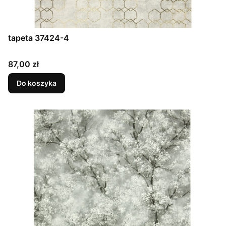
tapeta 37424-4
Cena
87,00 zł
Do koszyka