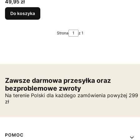
Cena
49,95 zł
Do koszyka
Strona
z 1
Zawsze darmowa przesyłka oraz
bezproblemowe zwroty
Na terenie Polski dla każdego zamówienia powyżej 299
zł
Linki w stopce
POMOC