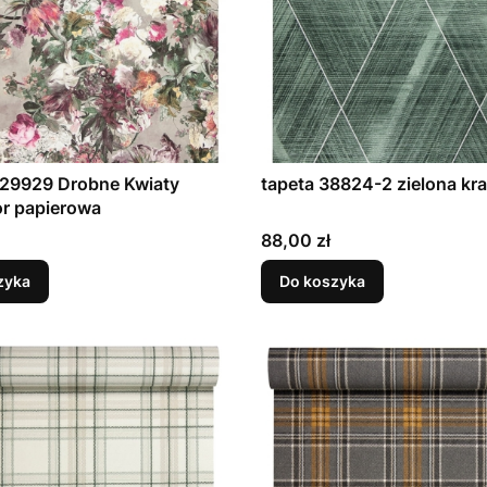
229929 Drobne Kwiaty
tapeta 38824-2 zielona kra
or papierowa
Cena
88,00 zł
zyka
Do koszyka