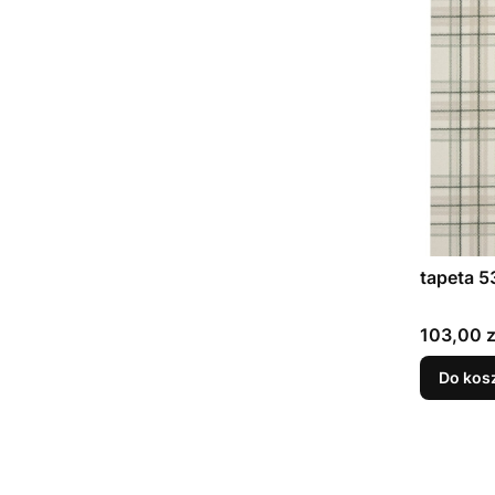
tapeta 5
Cena
103,00 z
Do kos