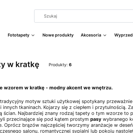
Fototapety
Nowe produkty
Akcesoria
Wyprzed
y w kratkę
Produkty:
6
ze wzorem w kratkę - modny akcent we wnętrzu.
tradycyjny motyw sztuki użytkowej spotykany przeważnie 
i innych tkaninach. Kojarzy się z ciepłem i przytulnością. 
ą ścian. Najbardziej znany rodzaj tapety o tym wzorze to
zyli przecinające się pod kątem prostym
pasy
wybranego kol
ze. Oprócz brązów najczęściej tworzymy aranżacje w deseń 
zesnego salonu, romantycznej sypialni lub pokoju nastoletni