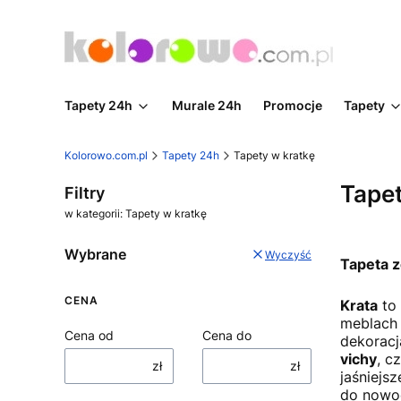
Tapety 24h
Murale 24h
Promocje
Tapety
Kolorowo.com.pl
Tapety 24h
Tapety w kratkę
Tapet
Filtry
w kategorii: Tapety w kratkę
Wybrane
Wyczyść
Tapeta 
CENA
Krata
to 
meblach 
Cena od
Cena do
dekoracj
vichy
, c
zł
zł
jaśniejs
do nowoc