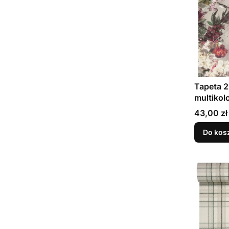
Tapeta 
multikol
Cena
43,00 zł
Do kos