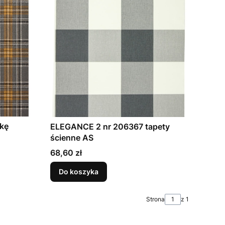
tkę
ELEGANCE 2 nr 206367 tapety
ścienne AS
Cena
68,60 zł
Do koszyka
Strona
z 1