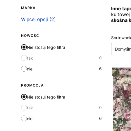
Inne tap
MARKA
kultowej
Marka
Więcej opcji (2)
skośna k
NOWOŚĆ
Lista
Sortowani
Nie stosuj tego filtra
Domyśl
0
tak
6
nie
PROMOCJA
Nie stosuj tego filtra
0
tak
6
nie