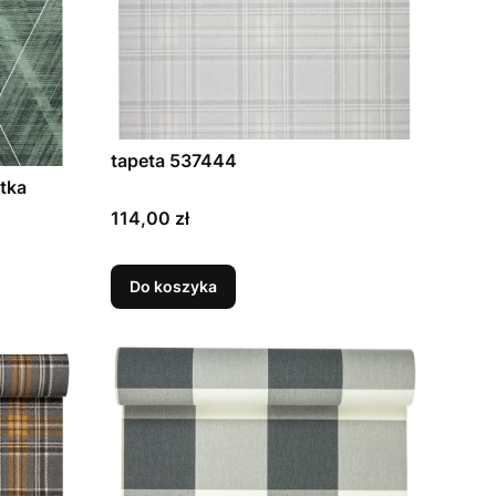
tapeta 537444
tka
Cena
114,00 zł
Do koszyka