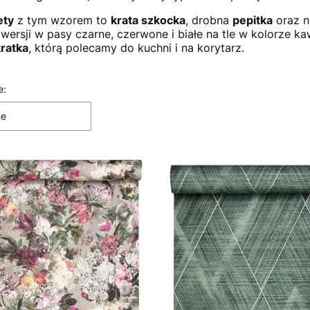
ety
z tym wzorem to
krata szkocka
, drobna
pepitka
oraz n
 wersji w pasy czarne, czerwone i białe na tle w kolorze 
ratka
, którą polecamy do kuchni i na korytarz.
 produktów
e:
ne