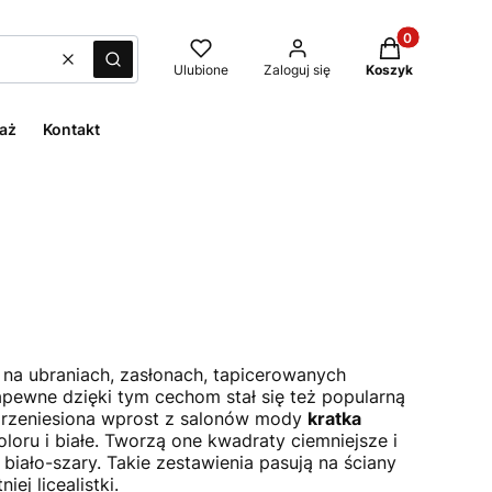
Produkty w kos
Wyczyść
Szukaj
Ulubione
Zaloguj się
Koszyk
aż
Kontakt
na ubraniach, zasłonach, tapicerowanych
Zapewne dzięki tym cechom stał się też popularną
 przeniesiona wprost z salonów mody
kratka
oru i białe. Tworzą one kwadraty ciemniejsze i
biało-szary. Takie zestawienia pasują na ściany
ej licealistki.