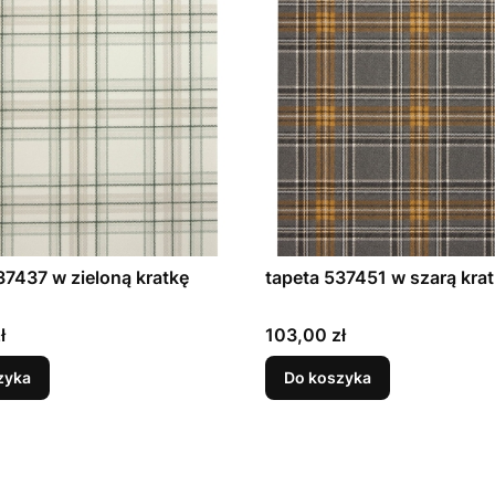
37437 w zieloną kratkę
tapeta 537451 w szarą kra
Cena
ł
103,00 zł
zyka
Do koszyka