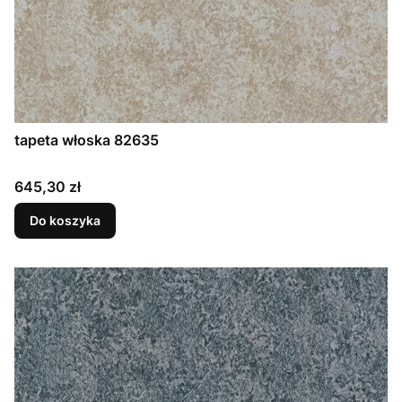
tapeta włoska 82635
Cena
645,30 zł
Do koszyka