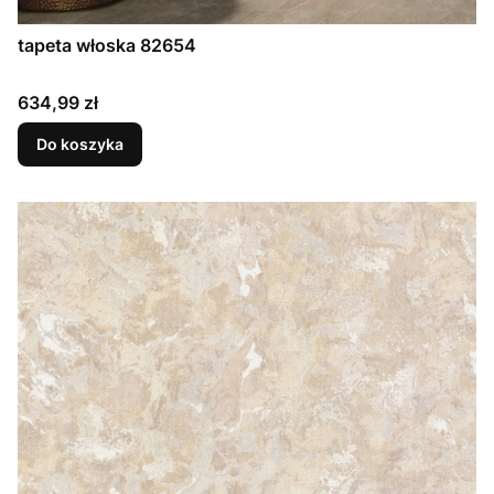
tapeta włoska 82654
Cena
634,99 zł
Do koszyka