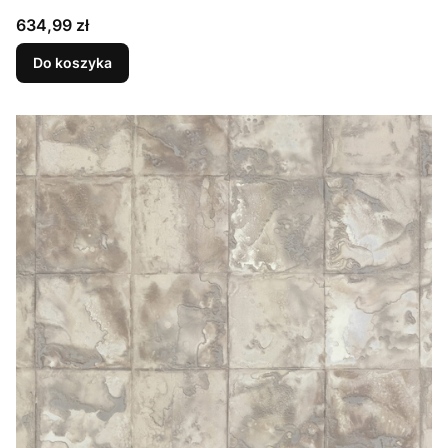
Cena
634,99 zł
Do koszyka