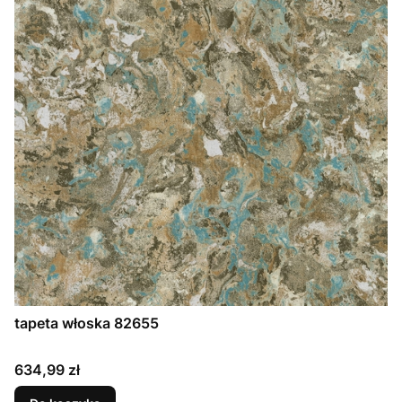
tapeta włoska 82655
Cena
634,99 zł