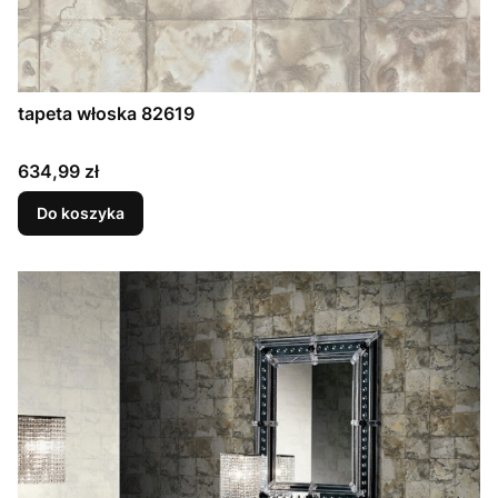
tapeta włoska 82619
Cena
634,99 zł
Do koszyka