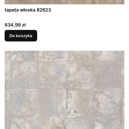
tapeta włoska 82623
Cena
634,99 zł
Do koszyka