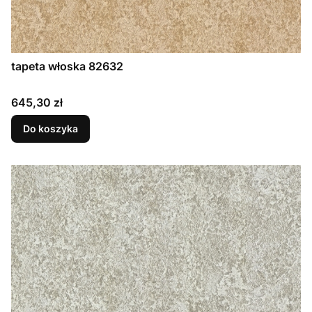
tapeta włoska 82632
Cena
645,30 zł
Do koszyka