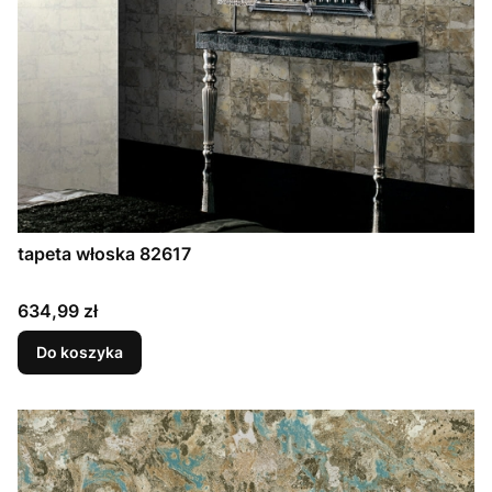
tapeta włoska 82617
Cena
634,99 zł
Do koszyka