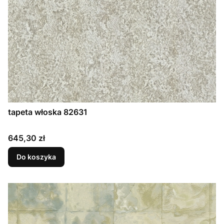
tapeta włoska 82631
Cena
645,30 zł
Do koszyka