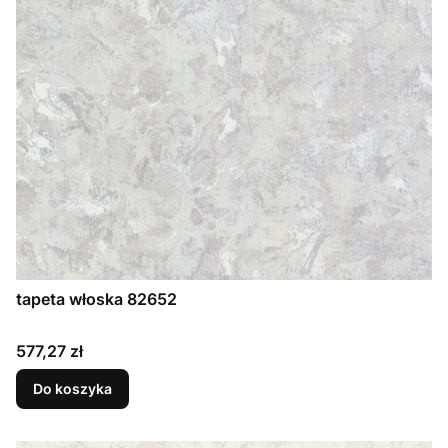
tapeta włoska 82652
Cena
577,27 zł
Do koszyka