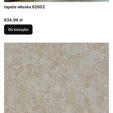
tapeta włoska 82602
Cena
634,99 zł
Do koszyka