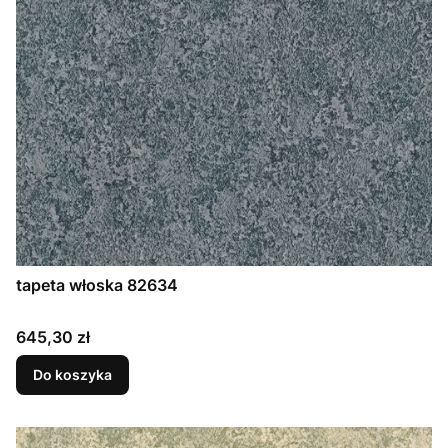
tapeta włoska 82634
Cena
645,30 zł
Do koszyka