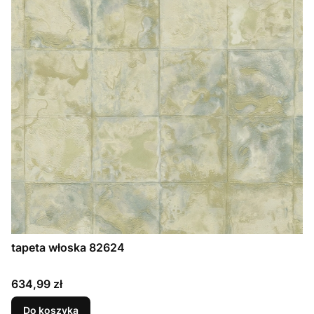
tapeta włoska 82624
Cena
634,99 zł
Do koszyka