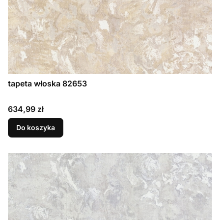
tapeta włoska 82653
Cena
634,99 zł
Do koszyka