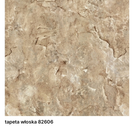
tapeta włoska 82606