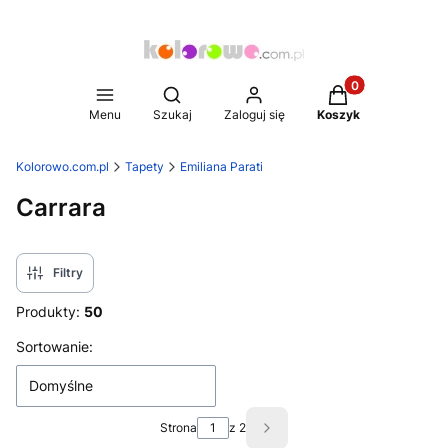
Produkty w koszy
Otwórz wyszukiwarkę
Menu
Szukaj
Zaloguj się
Koszyk
Kolorowo.com.pl
Tapety
Emiliana Parati
Carrara
Filtry
Produkty:
50
Lista produktów
Sortowanie:
Domyślne
Strona
z 2
Następne produkty