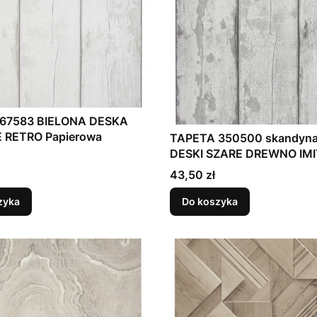
367583 BIELONA DESKA
 RETRO Papierowa
TAPETA 350500 skandyna
DESKI SZARE DREWNO IM
DESEK EFEKT 3D PAPIER
Cena
43,50 zł
zyka
Do koszyka