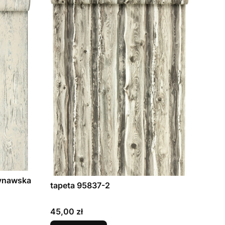
dynawska
tapeta 95837-2
Cena
45,00 zł