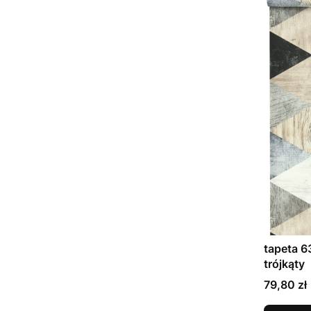
tapeta 
trójkąty
Cena
79,80 zł