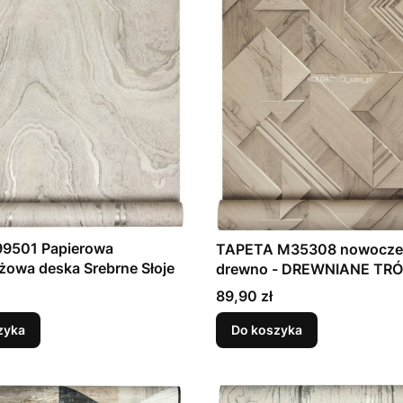
99501 Papierowa
TAPETA M35308 nowoczesne
owa deska Srebrne Słoje
drewno - DREWNIANE TR
3D WINYLOWA NA FLIZELI
Cena
89,90 zł
zyka
Do koszyka