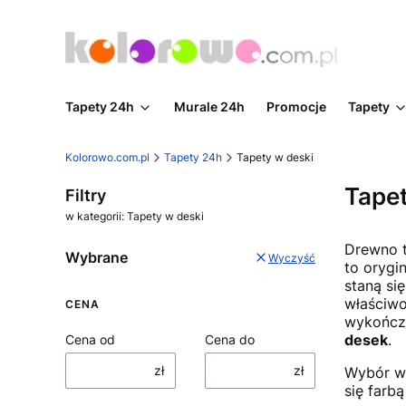
Tapety 24h
Murale 24h
Promocje
Tapety
Kolorowo.com.pl
Tapety 24h
Tapety w deski
Tapet
Filtry
w kategorii: Tapety w deski
Drewno t
Wybrane
Wyczyść
to orygi
staną si
właściwo
CENA
wykończe
desek
.
Cena od
Cena do
zł
zł
Wybór wz
się farb