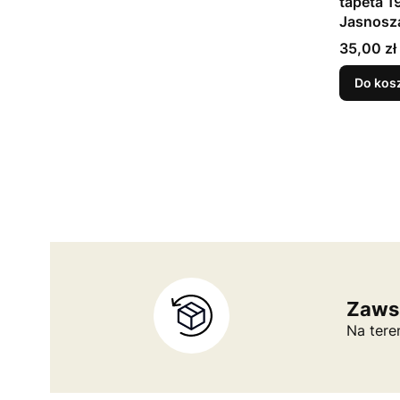
tapeta 
Jasnosza
Cena
35,00 zł
Do kos
Zaws
Na tere