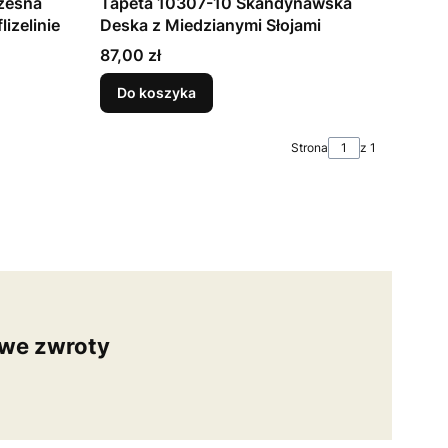
zesna
Tapeta 10307-10 Skandynawska
izelinie
Deska z Miedzianymi Słojami
Cena
87,00 zł
Do koszyka
Strona
z 1
we zwroty