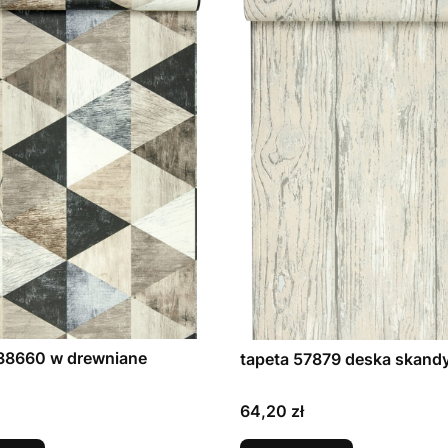
638660 w drewniane
tapeta 57879 deska skan
Cena
64,20 zł