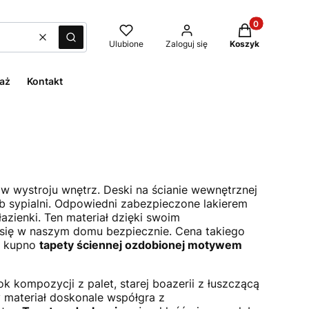
Produkty w kos
Wyczyść
Szukaj
Ulubione
Zaloguj się
Koszyk
aż
Kontakt
w wystroju wnętrz. Deski na ścianie wewnętrznej
b sypialni. Odpowiedni zabezpieczone lakierem
azienki. Ten materiał dzięki swoim
ć się w naszym domu bezpiecznie. Cena takiego
- kupno
tapety ściennej ozdobionej motywem
 kompozycji z palet, starej boazerii z łuszczącą
ny materiał doskonale współgra z