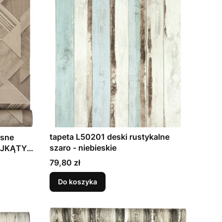
tapeta L50201 deski rustykalne
szaro - niebieskie
ÓJKĄTY
NIE
Cena
79,80 zł
Do koszyka