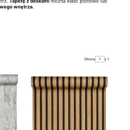
trz.
Tapetę z deskami
można kłaść pionowo lub
swego wnętrza
.
Strona
z 1