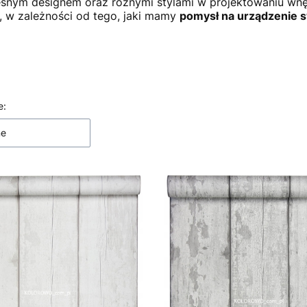
nym designem oraz różnymi stylami w projektowaniu wnę
 w zależności od tego, jaki mamy
pomysł na urządzenie 
 produktów
e:
ne