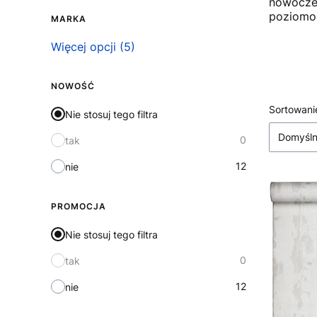
nowoczes
poziomo,
MARKA
Marka
Więcej opcji (5)
NOWOŚĆ
Lista
Sortowani
Nie stosuj tego filtra
Domyśl
0
tak
12
nie
PROMOCJA
Nie stosuj tego filtra
0
tak
12
nie