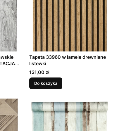
wskie
Tapeta 33960 w lamele drewniane
ITACJA
listewki
OWA
Cena
131,00 zł
Do koszyka