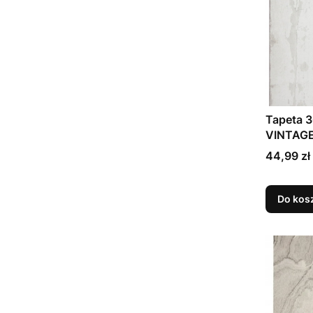
Tapeta 
VINTAGE
Cena
44,99 zł
Do kos