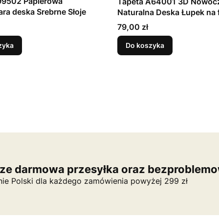
199502 Papierowa
Tapeta A64001 3D Nowoc
ra deska Srebrne Słoje
Naturalna Deska Łupek na fl
Cena
79,00 zł
zyka
Do koszyka
ze darmowa przesyłka oraz bezproblemo
nie Polski dla każdego zamówienia powyżej 299 zł