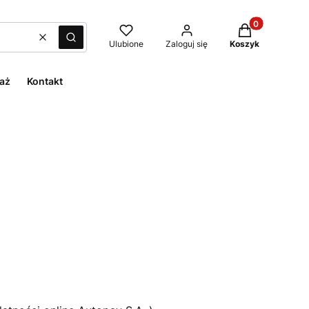
Produkty w kos
Wyczyść
Szukaj
Ulubione
Zaloguj się
Koszyk
aż
Kontakt