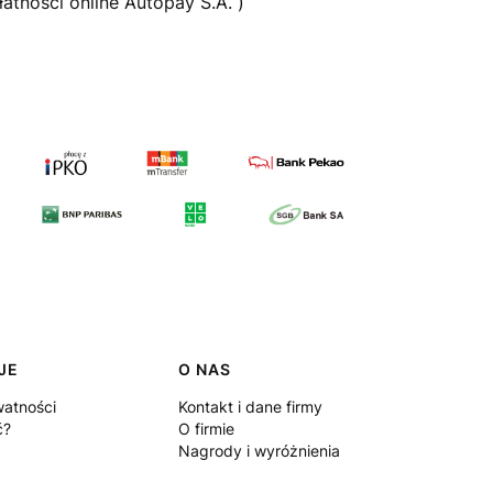
tności online Autopay S.A. )
JE
O NAS
watności
Kontakt i dane firmy
ć?
O firmie
Nagrody i wyróżnienia