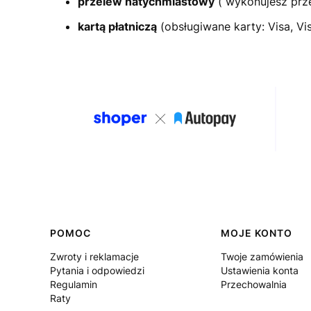
przelew natychmiastowy
( wykonujesz prze
kartą płatniczą
(obsługiwane karty: Visa, Vi
Linki w stopce
POMOC
MOJE KONTO
Zwroty i reklamacje
Twoje zamówienia
Pytania i odpowiedzi
Ustawienia konta
Regulamin
Przechowalnia
Raty