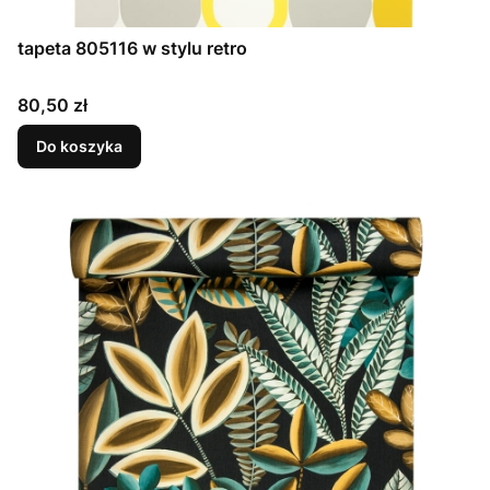
tapeta 805116 w stylu retro
Cena
80,50 zł
Do koszyka