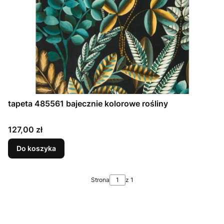
tapeta 485561 bajecznie kolorowe rośliny
Cena
127,00 zł
Do koszyka
Strona
z 1