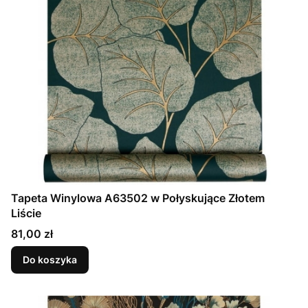
Tapeta Winylowa A63502 w Połyskujące Złotem
Liście
Cena
81,00 zł
Do koszyka