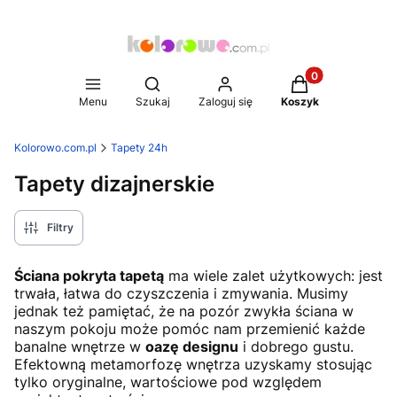
Produkty w koszy
Otwórz wyszukiwarkę
Menu
Szukaj
Zaloguj się
Koszyk
Kolorowo.com.pl
Tapety 24h
Tapety dizajnerskie
Filtry
Ściana pokryta tapetą
ma wiele zalet użytkowych: jest
trwała, łatwa do czyszczenia i zmywania. Musimy
jednak też pamiętać, że na pozór zwykła ściana w
naszym pokoju może pomóc nam przemienić każde
banalne wnętrze w
oazę designu
i dobrego gustu.
Efektowną metamorfozę wnętrza uzyskamy stosując
tylko oryginalne, wartościowe pod względem