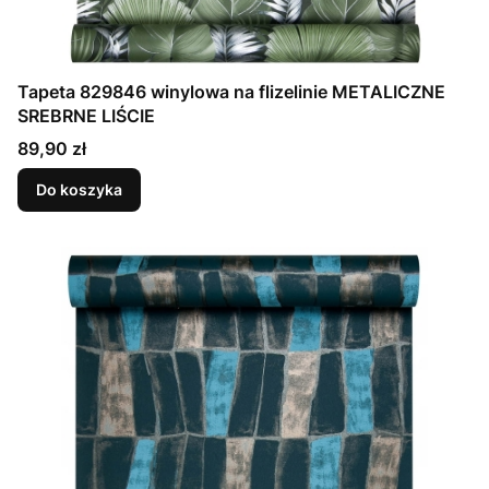
Tapeta 829846 winylowa na flizelinie METALICZNE
SREBRNE LIŚCIE
Cena
89,90 zł
Do koszyka