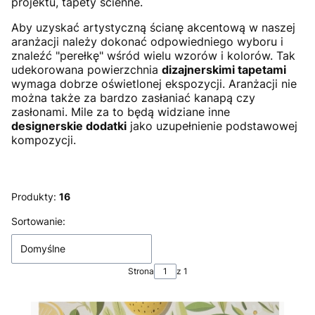
projektu, tapety ścienne.
Aby uzyskać artystyczną ścianę akcentową w naszej
aranżacji należy dokonać odpowiedniego wyboru i
znaleźć "perełkę" wśród wielu wzorów i kolorów. Tak
udekorowana powierzchnia
dizajnerskimi tapetami
wymaga dobrze oświetlonej ekspozycji. Aranżacji nie
można także za bardzo zasłaniać kanapą czy
zasłonami. Mile za to będą widziane inne
designerskie dodatki
jako uzupełnienie podstawowej
kompozycji.
Produkty:
16
Lista produktów
Sortowanie:
Domyślne
Strona
z 1