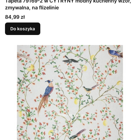
Tapeta 79169-2 w CYTRYNY modny kuchenny wzór,
zmywalna, na flizelinie
Cena
84,99 zł
Do koszyka