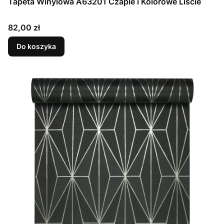
Tapeta Winylowa A63201 Czaple i Kolorowe Liście
Cena
82,00 zł
Do koszyka