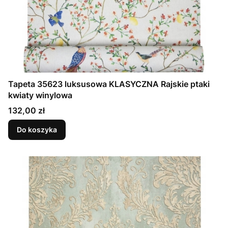
Tapeta 35623 luksusowa KLASYCZNA Rajskie ptaki
kwiaty winylowa
Cena
132,00 zł
Do koszyka