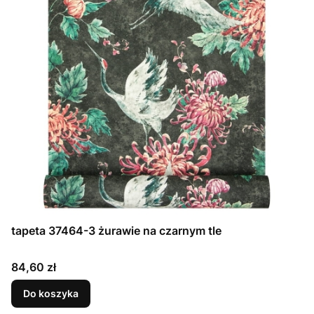
tapeta 37464-3 żurawie na czarnym tle
Cena
84,60 zł
Do koszyka