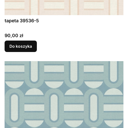
tapeta 39536-5
Cena
90,00 zł
Do koszyka