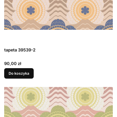
tapeta 39539-2
Cena
90,00 zł
Do koszyka