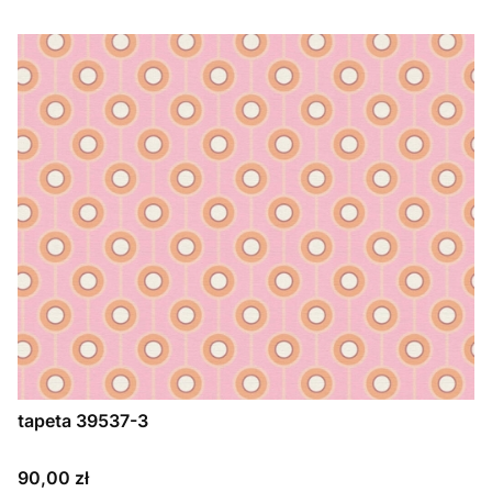
tapeta 39537-3
Cena
90,00 zł