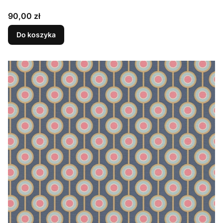
Cena
90,00 zł
Do koszyka