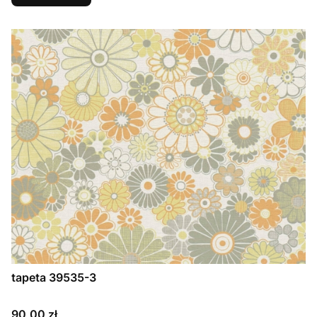
tapeta 39535-3
Cena
90,00 zł