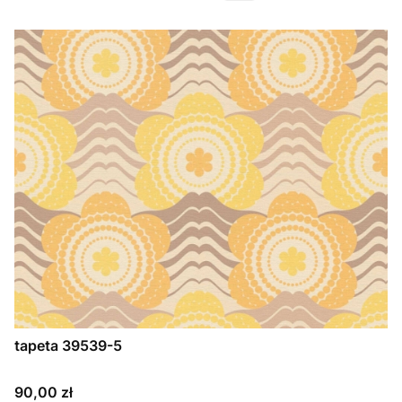
tapeta 39539-5
Cena
90,00 zł