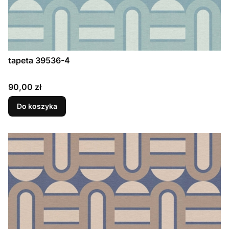
tapeta 39536-4
Cena
90,00 zł
Do koszyka