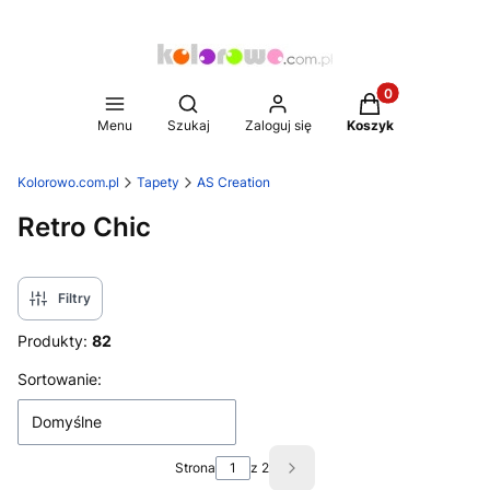
Produkty w koszy
Otwórz wyszukiwarkę
Menu
Szukaj
Zaloguj się
Koszyk
Kolorowo.com.pl
Tapety
AS Creation
Retro Chic
Filtry
Produkty:
82
Lista produktów
Sortowanie:
Domyślne
Strona
z 2
Następne produkty