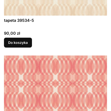
tapeta 39534-5
Cena
90,00 zł
Do koszyka