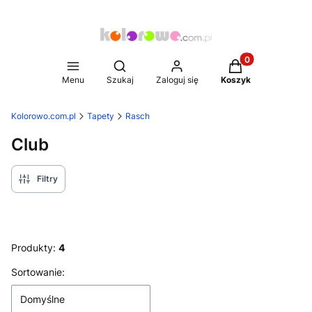
Produkty w koszy
Otwórz wyszukiwarkę
Menu
Szukaj
Zaloguj się
Koszyk
Kolorowo.com.pl
Tapety
Rasch
Club
Filtry
Produkty:
4
Lista produktów
Sortowanie:
Domyślne