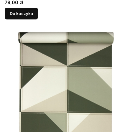
Cena
79,00 zł
Do koszyka