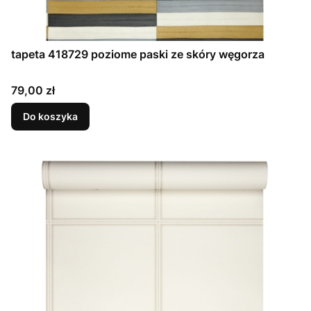
tapeta 418729 poziome paski ze skóry węgorza
Cena
79,00 zł
Do koszyka