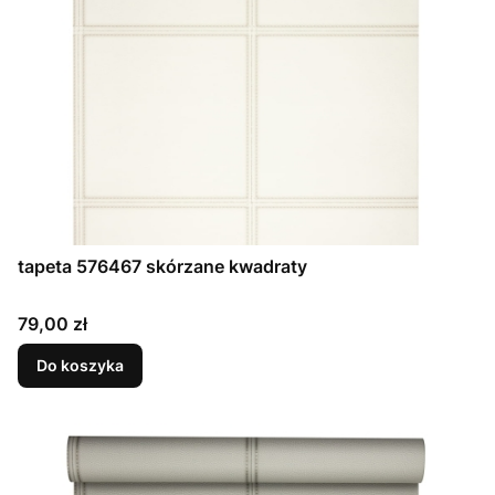
tapeta 576467 skórzane kwadraty
Cena
79,00 zł
Do koszyka