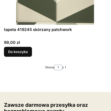
tapeta 419245 skórzany patchwork
Cena
99,00 zł
Do koszyka
Strona
z 1
Zawsze darmowa przesyłka oraz