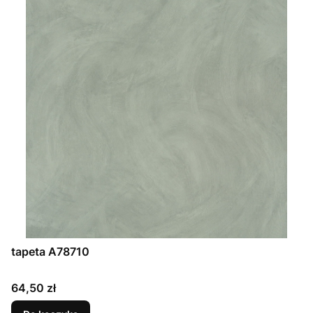
tapeta A78710
Cena
64,50 zł