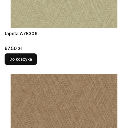
tapeta A78306
Cena
67,50 zł
Do koszyka