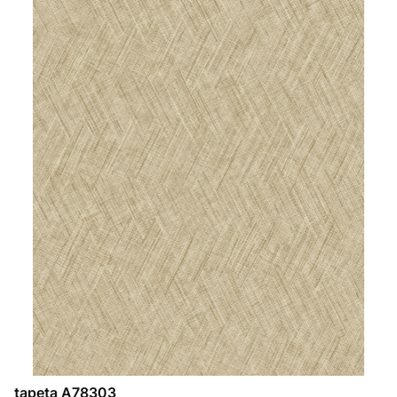
tapeta A78303