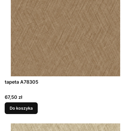
tapeta A78305
Cena
67,50 zł
Do koszyka