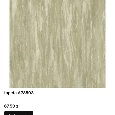
tapeta A78503
Cena
67,50 zł