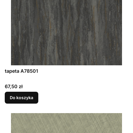
tapeta A78501
Cena
67,50 zł
Do koszyka