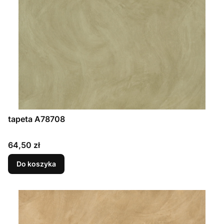
tapeta A78708
Cena
64,50 zł
Do koszyka