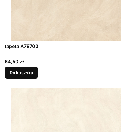
tapeta A78703
Cena
64,50 zł
Do koszyka