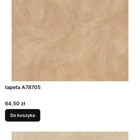
tapeta A78705
Cena
64,50 zł
Do koszyka