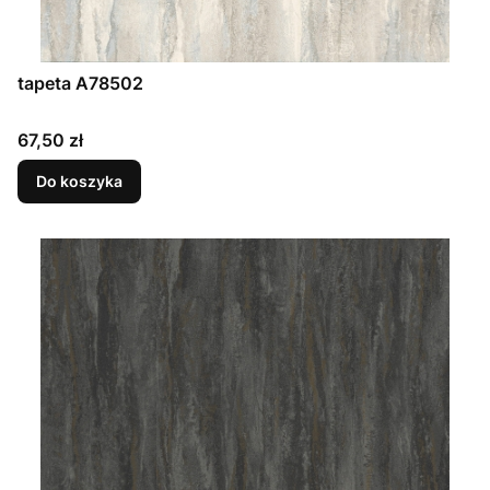
tapeta A78502
Cena
67,50 zł
Do koszyka