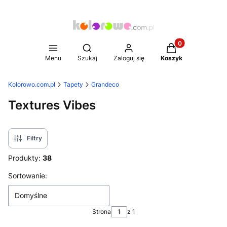
Produkty w koszy
Otwórz wyszukiwarkę
Menu
Szukaj
Zaloguj się
Koszyk
Kolorowo.com.pl
Tapety
Grandeco
Textures Vibes
Filtry
Produkty:
38
Lista produktów
Sortowanie:
Domyślne
Strona
z 1