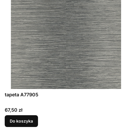
tapeta A77905
Cena
67,50 zł
Do koszyka