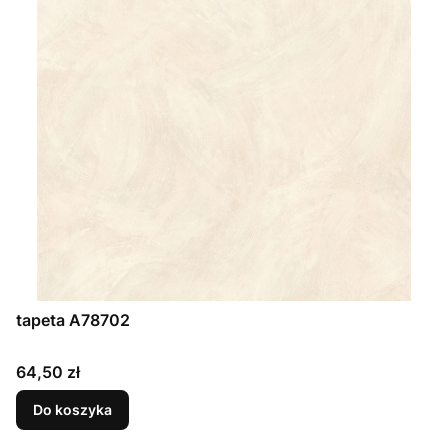
tapeta A78702
Cena
64,50 zł
Do koszyka