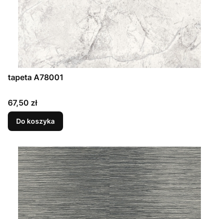
tapeta A78001
Cena
67,50 zł
Do koszyka