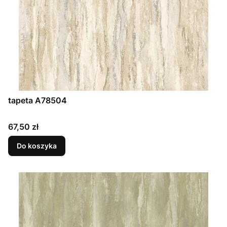
tapeta A78504
Cena
67,50 zł
Do koszyka