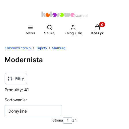
Produkty w koszy
Otwórz wyszukiwarkę
Menu
Szukaj
Zaloguj się
Koszyk
Kolorowo.com.pl
Tapety
Marburg
Modernista
Filtry
Produkty:
41
Lista produktów
Sortowanie:
Domyślne
Strona
z 1