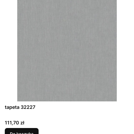
tapeta 32227
Cena
111,70 zł
Do koszyka