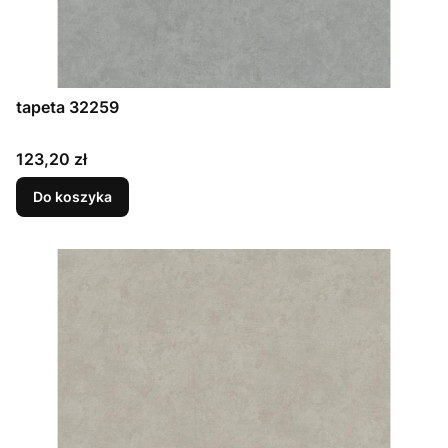
tapeta 32259
Cena
123,20 zł
Do koszyka