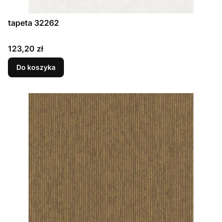
tapeta 32262
Cena
123,20 zł
Do koszyka