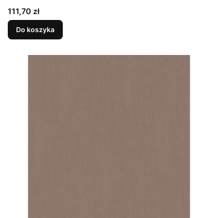
Cena
111,70 zł
Do koszyka