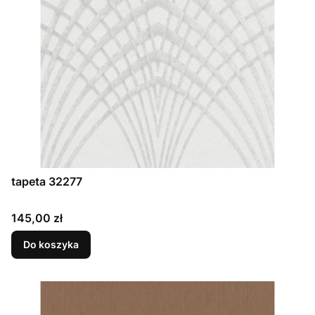
tapeta 32277
Cena
145,00 zł
Do koszyka