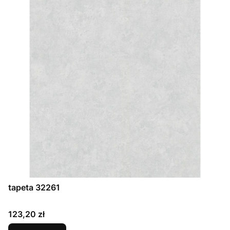
tapeta 32261
Cena
123,20 zł