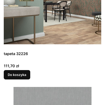
tapeta 32226
Cena
111,70 zł
Do koszyka