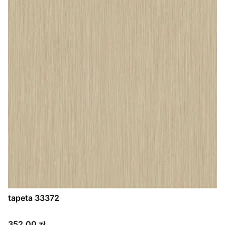
tapeta 33372
Cena
352,00 zł