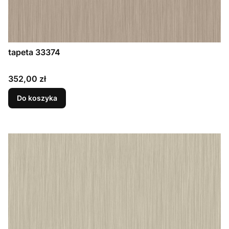
tapeta 33374
Cena
352,00 zł
Do koszyka