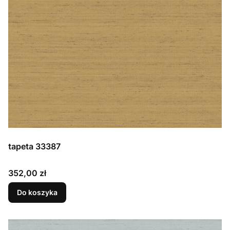
tapeta 33387
Cena
352,00 zł
Do koszyka