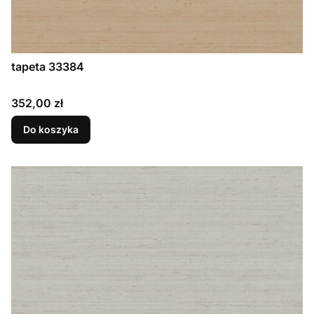
tapeta 33384
Cena
352,00 zł
Do koszyka