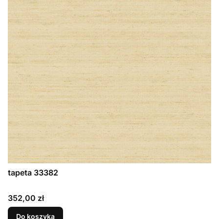
tapeta 33382
Cena
352,00 zł
Do koszyka