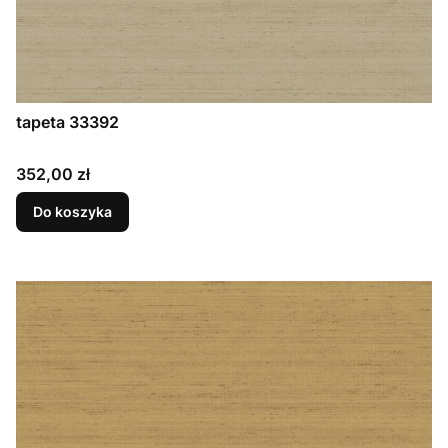
tapeta 33392
Cena
352,00 zł
Do koszyka