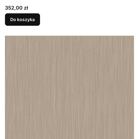
Cena
352,00 zł
Do koszyka