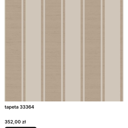
tapeta 33364
Cena
352,00 zł