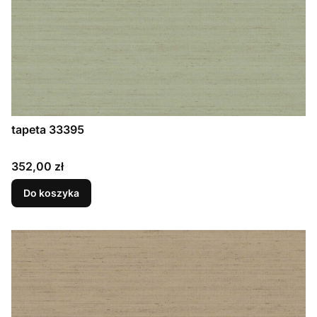
tapeta 33395
Cena
352,00 zł
Do koszyka