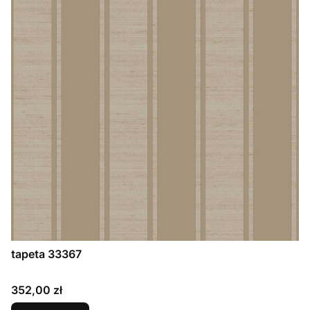
tapeta 33367
Cena
352,00 zł