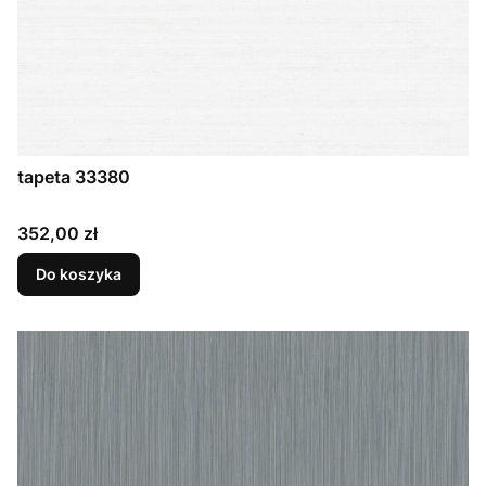
tapeta 33380
Cena
352,00 zł
Do koszyka