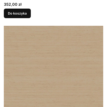
Cena
352,00 zł
Do koszyka