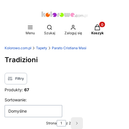
Produkty w koszy
Otwórz wyszukiwarkę
Menu
Szukaj
Zaloguj się
Koszyk
Kolorowo.com.pl
Tapety
Parato Cristiana Masi
Tradizioni
Filtry
Produkty:
67
Lista produktów
Sortowanie:
Domyślne
Strona
z 2
Następne produkty