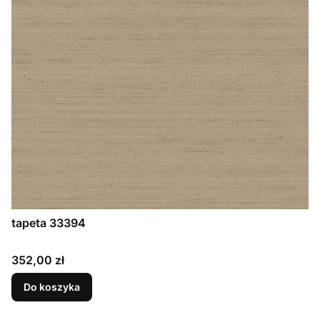
tapeta 33394
Cena
352,00 zł
Do koszyka