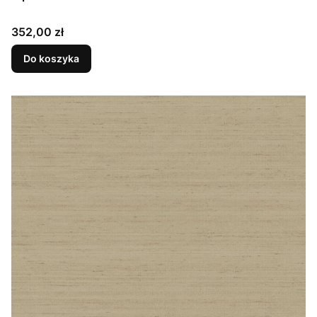
Cena
352,00 zł
Do koszyka